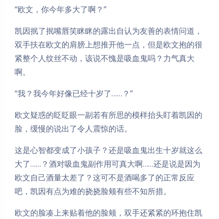
“欧文，你今年多大了啊？”
凯因抿了抿嘴唇笑眯眯的露出自认为友善的表情问道，
双手扶在欧文的肩膀上想推开他一点，但是欧文抱的很
紧整个人纹丝不动，该说不愧是吸血鬼吗？力气真大
啊。
“我？我今年好像已经十岁了……？”
欧文疑惑的眨眨眼一副若有所思的模样抬头盯着凯因的
脸，缓慢的说出了令人震惊的话。
这是心智都变成了小孩子？还是吸血鬼出生十岁就这么
大了……？酒对吸血鬼副作用可真大啊……还是说是因为
欧文自己酒量太差了？这可不是酒喝多了的正常反应
吧，凯因有点为难的挠挠脸颊有些不知所措。
欧文的脸凑上来贴着他的脸颊，双手还紧紧的环抱住凯