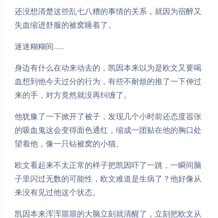
还没想清楚这些乱七八糟的事情的关系，就因为宿醉又
失血缩进舒服的被窝睡着了。
迷迷糊糊间……
身边有什么在动来动去的，凯因本来以为是欧文又要喝
血想到他今天过分的行为，有些不耐烦的推了一下伸过
来的手，对方竟然就没再纠缠了。
他犹豫了一下掀开了被子，发现几个小时前还态度嚣张
的吸血鬼这会变得面色通红，缩成一团贴在他的胸口处
望着他，像一只钻被窝的小猫。
欧文看起来不太正常的样子把凯因吓了一跳，一瞬间脑
子里闪过无数的可能性，欧文难道是生病了？他好像从
来没有见过他这个状态。
凯因本来浑浑噩噩的大脑立刻就清醒了，立刻把欧文从