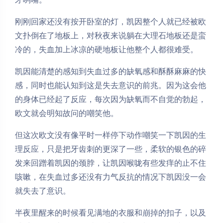
刚刚回家还没有按开卧室的灯，凯因整个人就已经被欧
文扑倒在了地板上，对秋夜来说躺在大理石地板还是蛮
冷的，失血加上冰凉的硬地板让他整个人都很难受。
凯因能清楚的感知到失血过多的缺氧感和酥酥麻麻的快
感，同时也能认知到这是失去意识的前兆。因为这会他
的身体已经起了反应，每次因为缺氧而不自觉的勃起，
欧文就会明知故问的嘲笑他。
但这次欧文没有像平时一样停下动作嘲笑一下凯因的生
理反应，只是把牙齿刺的更深了一些，柔软的银色的碎
发来回蹭着凯因的颈脖，让凯因喉咙有些发痒的止不住
咳嗽，在失血过多还没有力气反抗的情况下凯因没一会
就失去了意识。
半夜里醒来的时候看见满地的衣服和崩掉的扣子，以及