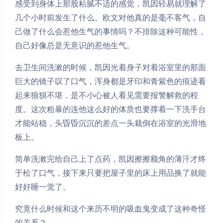
感受到身体上那股粘腻不适的感觉，凯因轻易就理解了
几个小时前发生了什么。欧文对他真的是毫不客气，自
己做了什么会惹他生气的事情吗？不排除这种可能性，
自己好像总是无意识的惹他生气。
去卫生间洗漱的时候，凯因光着身子对着浴室里的那面
巨大的镜子叹了口气，浑身都是牙印和青紫色的痕迹看
起来狼狈不堪，是不小心被人看见需要报警解救的程
度。这次粗暴的连他这么好的体质也要撑着一下洗手台
才能站稳，头昏昏沉沉的差点一头栽倒在浴室的光滑地
板上。
简单洗漱完给自己上了点药，凯因擦擦额角的薄汗才终
于松了口气，接下来只要把屋子里的床上用品换了就能
好好睡一觉了。
究竟什么时候和这个来历不明的吸血鬼变成了这种奇怪
的关系？