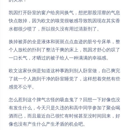
凯因打开卧室的窗户给房间换气，想把那股淫靡的气息
快点散掉，因为欧文的嗅觉很敏感导致凯因现在其实香
水都很少喷了，所以很久没有用过清新剂了。
换掉被弄的全是液体和斑斑点点血迹的脏兮兮床单，整
个人放松的扑到了整洁干爽的床上，凯因才舒心的叹了
一口长气，才晒过的被子给人一种满满的幸福感。
欧文这家伙倒是知道这种事跑到别人卧室做，自己爽完
了就一个人跑到干净的卧室睡觉了，这样想着突然有些
感觉不公平。
怎么惹到这个脾气古怪的吸血鬼了？回想一下好像也没
有发生什么，今天只是久违的和高中同学参加了聚会喝
酒而已，而且最近自己很忙有时候甚至没时间回来，好
像也没有产生什么产生矛盾的机会吧。