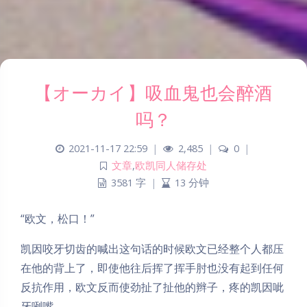
【オーカイ】吸血鬼也会醉酒
吗？
2021-11-17 22:59
|
2,485
|
0
|
文章
,
欧凯同人储存处
3581 字
|
13 分钟
“欧文，松口！”
凯因咬牙切齿的喊出这句话的时候欧文已经整个人都压
在他的背上了，即使他往后挥了挥手肘也没有起到任何
反抗作用，欧文反而使劲扯了扯他的辫子，疼的凯因呲
牙咧嘴。