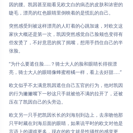
因的腰。凯因甚至能看见欧文白的病态的皮肤和浓密的
睫毛，漂亮的红色眼睛里倒映着的是慌乱的自己。
突然感受到被这样漂亮的人盯着的心跳加速，对欧文这
家伙大概还是第一次，凯因突然感觉自己脸颊也变得有
些发烫了，不好意思的抿了抿嘴，想用手挡住自己的半
张脸。
“为什么要遮住脸……？骑士大人的脸和眼睛长得很漂
夜间模式
亮，骑士大人的眼睛像蜂蜜柑橘一样，看上去好甜……”
Sans Serif
Serif
欧文似乎不太满意凯因遮住自己五官的行为，他对凯因
的行为撇撇嘴下一秒这只手就被他不满的拉开了，还被
浅阴影
深阴影
压在了凯因自己的头旁边。
关闭
日落
暗化
灰度
欧文另一只手把凯因长长的刘海别到边上，去亲吻他那
只平时藏在刘海后面的眼睛，如果说平时的欧文对他是
言语上的调戏更多，现在的欧文就是性骚扰的感觉更