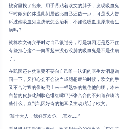
被窝里拽了出来。用手背贴着欧文的脖子，发现吸血鬼
平时微凉的体温此刻居然比自己还热一点，可是没人告
诉过他吸血鬼发烧该怎么治啊，不如说吸血鬼原来会生
病吗？
就算欧文确实平时对自己很过分，可是凯因还是忍不住
有些担心这个一向看起来没心没肺的吸血鬼是不是生病
了。
在凯因还在犹豫要不要向自己唯一认识的医生发消息询
问一下，又担心会不会被当成臆想症的时候，欧文的手
又不合时宜的像蛇爬上来一样熟练的揽住他的腰，本来
白皙的皮肤此刻脸色绯红嘴巴张张合合的不知道在嘀咕
些什么，直到凯因好奇的把耳朵主动贴近了欧文。
“骑士大人，我好喜欢你……喜欢……”
看见凯因主动凑近自己，欧文很开心的伸出双手揽住了