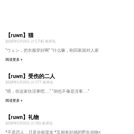
【ruwn】猫
2025年1月10日
1,741 条评论
“ウェン，把衣服穿好啊” “什么嘛，刚回家就对人家
阅读更多 »
【ruwn】受伤的二人
2025年1月10日
177 条评论
“喂，你这家伙没事吧……” “倒也不像是没事……”
阅读更多 »
【ruwn】礼物
2025年1月10日
152 条评论
*不是恋人，只是合租室友 *互相有好感的野生动物×