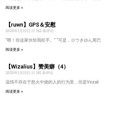
阅读更多 »
【ruwn】GPS＆安慰
2025年1月10日
162 条评论
“喂！你这家伙给我松手。” “可是，ロウきゆん尾巴
阅读更多 »
【Wizalius】赞美癖（4）
2025年1月10日
181 条评论
温情不存在于怒火中烧的人的行为里，但是Vezali
阅读更多 »