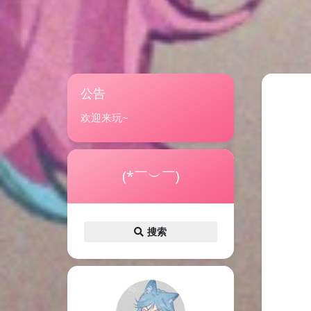
公告
欢迎来玩~
(*￣︶￣)
搜索