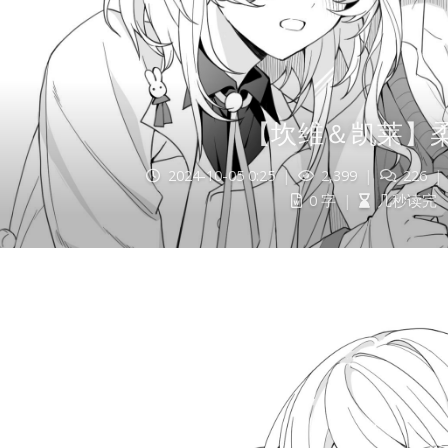
【坎维＆凯莱】
2024-10-05 0:25
|
2,399
|
226
|
0 字
|
几秒读完