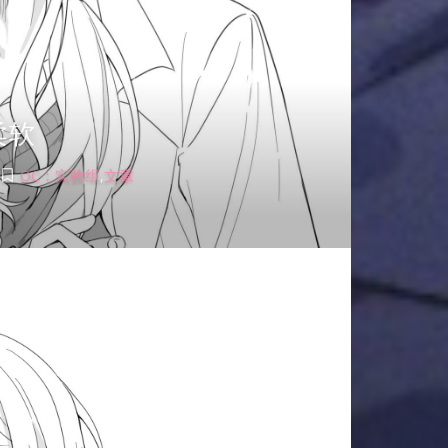
柔软
OC：实验组
,
文章