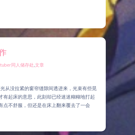
作
vtuber同人储存处
,
文章
，阳光从没拉紧的窗帘缝隙间透进来，光束有些晃
才有起床的意思，此刻却已经迷迷糊糊地打起
有点不舒服，但还是在床上翻来覆去了一会