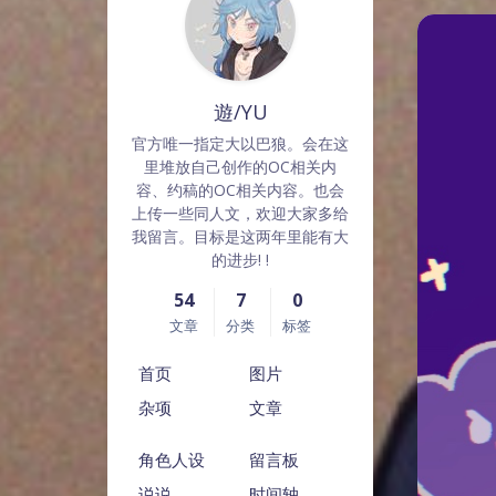
遊/YU
官方唯一指定大以巴狼。会在这
里堆放自己创作的OC相关内
容、约稿的OC相关内容。也会
上传一些同人文，欢迎大家多给
我留言。目标是这两年里能有大
的进步! !
54
7
0
文章
分类
标签
首页
图片
杂项
文章
角色人设
留言板
说说
时间轴