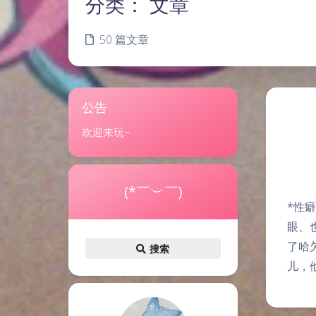
分类：
文章
50 篇文章
公告
欢迎来玩~
(*￣︶￣)
*性
眼、
了哈
搜索
儿，