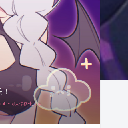
乐！
vtuber同人储存处
,
文章