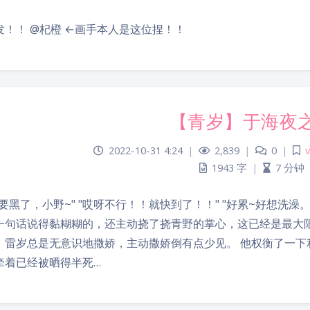
发！！ @杞橙 ←画手本人是这位捏！！
【青岁】于海夜
2022-10-31 4:24
|
2,839
|
0
|
1943 字
|
7 分钟
要黑了，小野~" "哎呀不行！！就快到了！！" "好累~好想洗澡。
一句话说得黏糊糊的，还主动挠了挠青野的掌心，这已经是最大限
，雷岁总是无意识地撒娇，主动撒娇倒有点少见。 他权衡了一下
牵着已经被晒得半死…