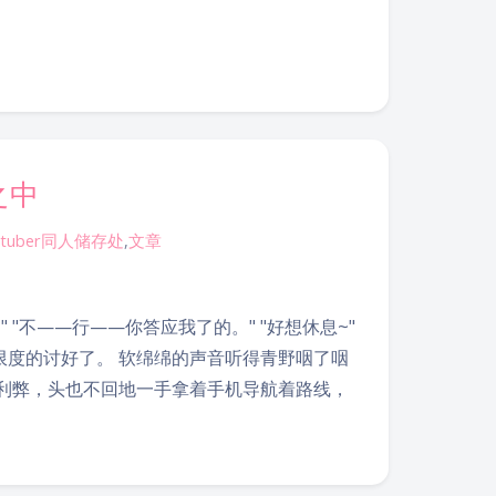
之中
vtuber同人储存处
,
文章
" "不——行——你答应我了的。" "好想休息~"
度的讨好了。 软绵绵的声音听得青野咽了咽
利弊，头也不回地一手拿着手机导航着路线，