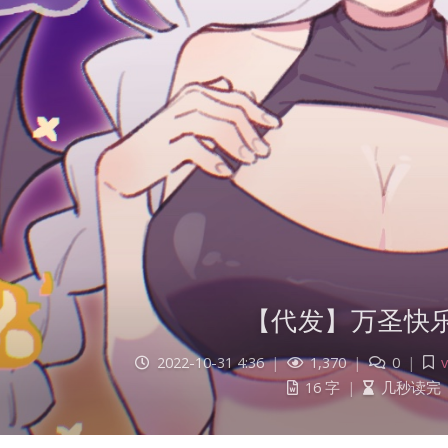
【代发】万圣快
2022-10-31 4:36
|
1,370
|
0
|
16 字
|
几秒读完