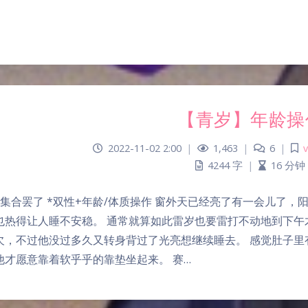
【青岁】年龄操
2022-11-02 2:00
|
1,463
|
6
|
4244 字
|
16 分钟
癖集合罢了 *双性+年龄/体质操作 窗外天已经亮了有一会儿了
也热得让人睡不安稳。 通常就算如此雷岁也要雷打不动地到下午
欠，不过他没过多久又转身背过了光亮想继续睡去。 感觉肚子里
他才愿意靠着软乎乎的靠垫坐起来。 赛…